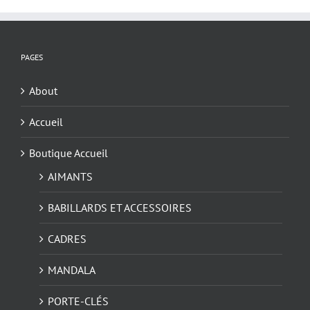
Les
options
peuvent
être
PAGES
choisies
sur
About
la
page
Accueil
du
Boutique Accueil
produit
AIMANTS
BABILLARDS ET ACCESSOIRES
CADRES
MANDALA
PORTE-CLÉS