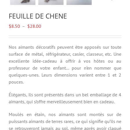
FEUILLE DE CHENE
Plage
$
8.50
–
$
28.00
de
prix :
$8.50
Nos aimants décoratifs peuvent être apposés sur toute
à
surface de métal, réfrigérateur, casier, classeur, etc. Une
$28.00
excellente idée-cadeau à offrir à vos hôtes ou au
professeur de votre enfant… pour n’en nommer que
quelques-unes. Leurs dimensions varient entre 1 et 2
pouces.
Élégants, ils sont présentés dans un bel emballage de 4
aimants, qui s’offre merveilleusement bien en cadeau.
Moulés en étain, nos aimants sont montés sur de
puissants aimants de terres rares, ce qui signifie qu’ils ne
se retrouveront jamais au sol, même après avoir claqué