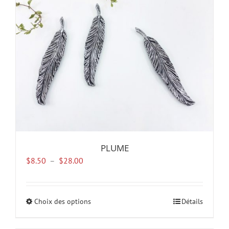
PLUME
Plage
$
8.50
–
$
28.00
de
prix :
$8.50
Choix des options
Ce
Détails
à
produit
$28.00
a