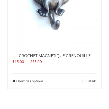
la
page
du
produit
CROCHET MAGNETIQUE GRENOUILLE
Plage
$
15.00
–
$
35.00
de
prix :
$15.00
Choix des options
Ce
Détails
à
produit
$35.00
a
plusieurs
variations.