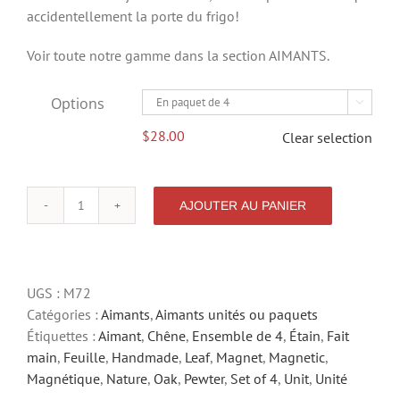
accidentellement la porte du frigo!
Voir toute notre gamme dans la section AIMANTS.
Options

$
28.00
Clear selection
AJOUTER AU PANIER
quantité
de
FEUILLE
DE
UGS :
M72
CHENE
Catégories :
Aimants
,
Aimants unités ou paquets
Étiquettes :
Aimant
,
Chêne
,
Ensemble de 4
,
Étain
,
Fait
main
,
Feuille
,
Handmade
,
Leaf
,
Magnet
,
Magnetic
,
Magnétique
,
Nature
,
Oak
,
Pewter
,
Set of 4
,
Unit
,
Unité