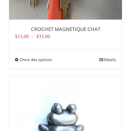
CROCHET MAGNETIQUE CHAT
Plage
$
15.00
–
$
35.00
de
prix :
$15.00
Choix des options
Ce
Détails
à
produit
$35.00
a
plusieurs
variations.
Les
options
peuvent
être
choisies
sur