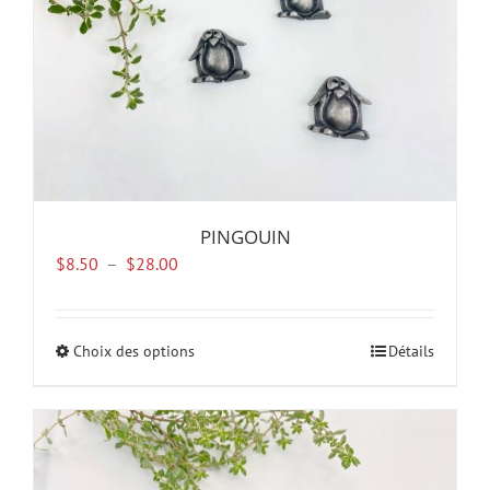
la
page
du
produit
PINGOUIN
Plage
$
8.50
–
$
28.00
de
prix :
$8.50
Choix des options
Ce
Détails
à
produit
$28.00
a
plusieurs
variations.
Les