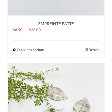
EMPREINTE PATTE
Plage
$
8.50
–
$
28.00
de
prix :
$8.50
Choix des options
Ce
Détails
à
produit
$28.00
a
plusieurs
variations.
Les
options
peuvent
être
choisies
sur