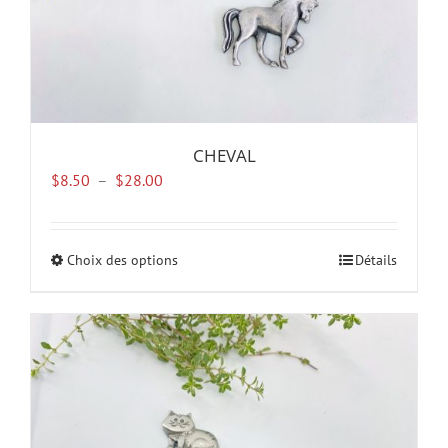
produit
CHEVAL
Plage
$
8.50
–
$
28.00
de
prix :
$8.50
Choix des options
Ce
Détails
à
produit
$28.00
a
plusieurs
variations.
Les
options
peuvent