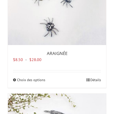
ARAIGNÉE
Plage
$
8.50
–
$
28.00
de
prix :
$8.50
Choix des options
Ce
Détails
à
produit
$28.00
a
plusieurs
variations.
Les