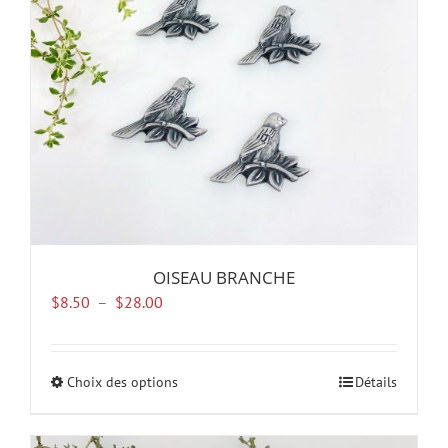
choisies
sur
la
page
du
produit
OISEAU BRANCHE
Plage
$
8.50
–
$
28.00
de
prix :
$8.50
Choix des options
Ce
Détails
à
produit
$28.00
a