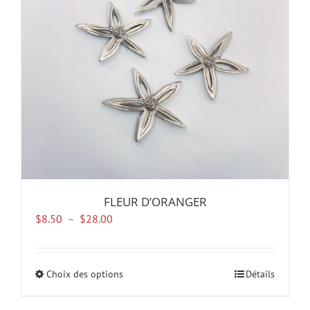
être
choisies
sur
la
page
du
produit
FLEUR D’ORANGER
Plage
$
8.50
–
$
28.00
de
prix :
$8.50
Choix des options
Ce
Détails
à
produit
$28.00
a