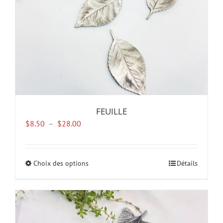
la
page
du
produit
FEUILLE
Plage
$
8.50
–
$
28.00
de
prix :
$8.50
Choix des options
Ce
Détails
à
produit
$28.00
a
plusieurs
variations.