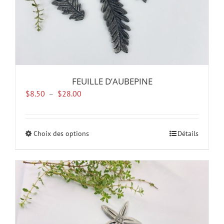
du
produit
FEUILLE D’AUBEPINE
Plage
$
8.50
–
$
28.00
de
prix :
$8.50
Choix des options
Ce
Détails
à
produit
$28.00
a
plusieurs
variations.
Les
options
peuvent