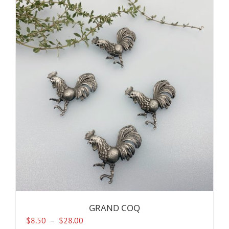
plusieurs
variations.
Les
options
peuvent
être
choisies
sur
la
page
du
produit
GRAND COQ
Plage
$
8.50
–
$
28.00