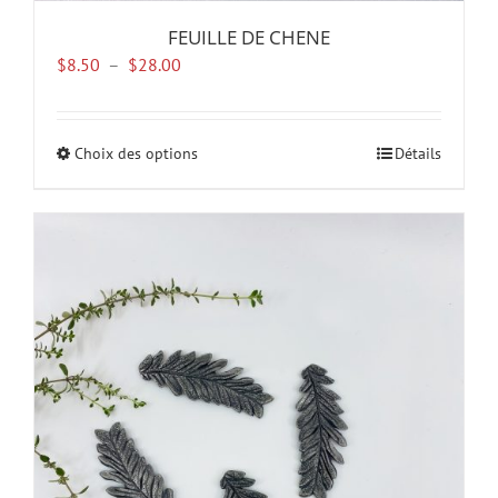
FEUILLE DE CHENE
Plage
$
8.50
–
$
28.00
de
prix :
$8.50
Choix des options
Ce
Détails
à
produit
$28.00
a
plusieurs
variations.
Les
options
peuvent
être
choisies
sur
la
page