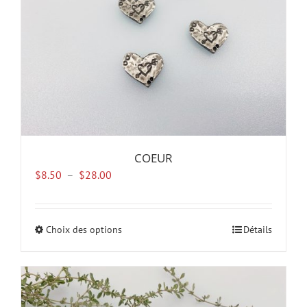
la
page
du
produit
COEUR
Plage
$
8.50
–
$
28.00
de
prix :
$8.50
Choix des options
Ce
Détails
à
produit
$28.00
a
plusieurs
variations.