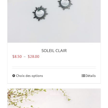
la
page
du
produit
SOLEIL CLAIR
Plage
$
8.50
–
$
28.00
de
prix :
$8.50
Choix des options
Ce
Détails
à
produit
$28.00
a
plusieurs
variations.
Les