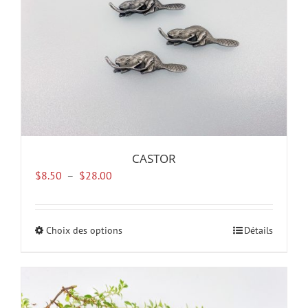
la
page
du
produit
CASTOR
Plage
$
8.50
–
$
28.00
de
prix :
$8.50
Choix des options
Ce
Détails
à
produit
$28.00
a
plusieurs
variations.