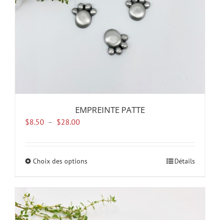
la
page
du
produit
EMPREINTE PATTE
Plage
$
8.50
–
$
28.00
de
prix :
$8.50
Choix des options
Ce
Détails
à
produit
$28.00
a
plusieurs
variations.