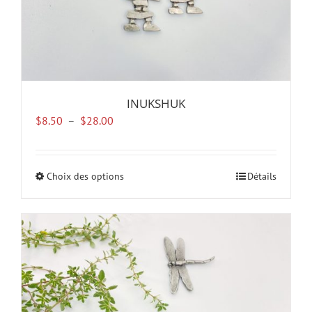
produit
INUKSHUK
Plage
$
8.50
–
$
28.00
de
prix :
$8.50
Choix des options
Ce
Détails
à
produit
$28.00
a
plusieurs
variations.
Les
options
peuvent
être