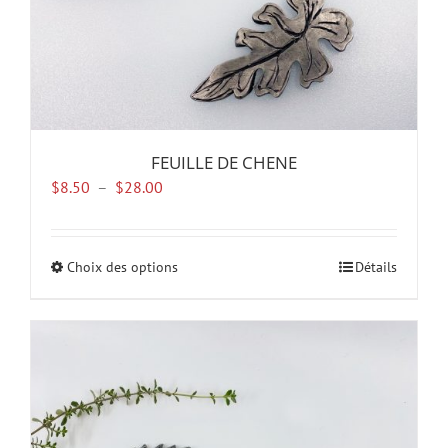
du
produit
FEUILLE DE CHENE
Plage
$
8.50
–
$
28.00
de
prix :
$8.50
Choix des options
Ce
Détails
à
produit
$28.00
a
plusieurs
variations.
Les
options
peuvent