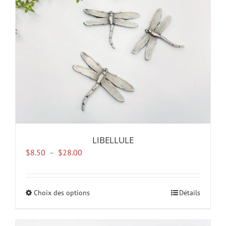
choisies
sur
la
page
du
produit
LIBELLULE
Plage
$
8.50
–
$
28.00
de
prix :
$8.50
Choix des options
Ce
Détails
à
produit
$28.00
a