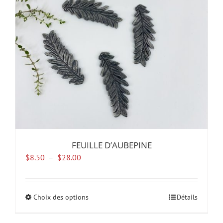
être
choisies
sur
la
page
du
produit
FEUILLE D’AUBEPINE
Plage
$
8.50
–
$
28.00
de
prix :
$8.50
Choix des options
Ce
Détails
à
produit
$28.00
a