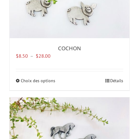
produit
COCHON
Plage
$
8.50
–
$
28.00
de
prix :
$8.50
Choix des options
Ce
Détails
à
produit
$28.00
a
plusieurs
variations.
Les
options
peuvent