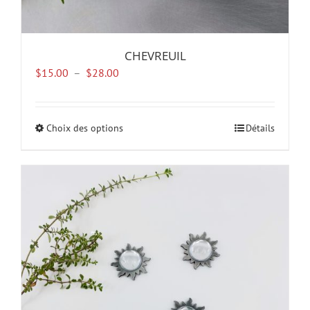
CHEVREUIL
Plage
$
15.00
–
$
28.00
de
prix :
$15.00
Choix des options
Ce
Détails
à
produit
$28.00
a
plusieurs
variations.
Les
options
peuvent
être
choisies
sur