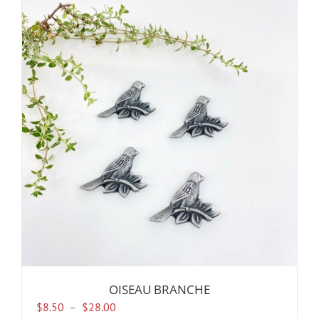
plusieurs
variations.
Les
options
peuvent
être
choisies
sur
la
page
du
produit
OISEAU BRANCHE
Plage
$
8.50
–
$
28.00