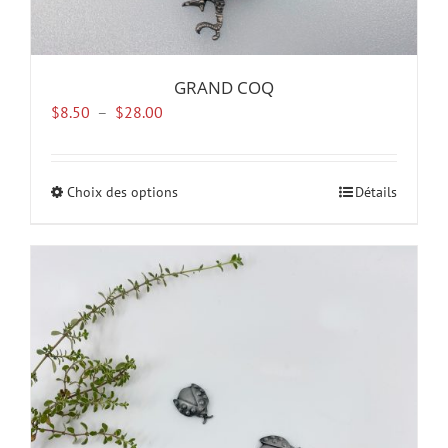
GRAND COQ
Plage
$
8.50
–
$
28.00
de
prix :
$8.50
Choix des options
Ce
Détails
à
produit
$28.00
a
plusieurs
variations.
Les
options
peuvent
être
choisies
sur