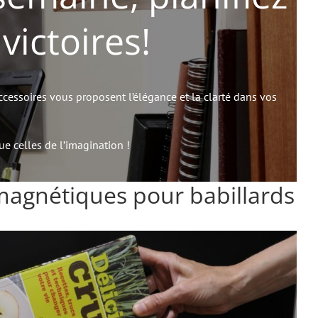
ictoires!
essoires vous proposent l’élégance et la clarté dans vos
que celles de l’imagination !
magnétiques pour babillards