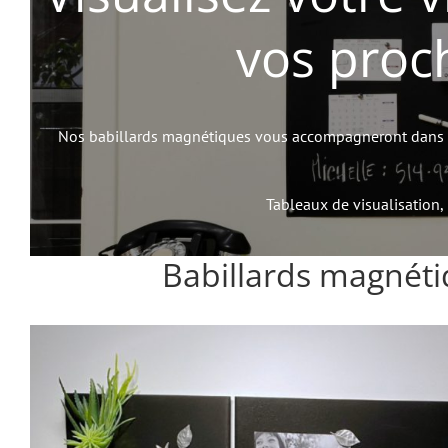
vos proc
Nos babillards magnétiques vous accompagneront dans vos
Tableaux de visualisation, b
Babillards magnét