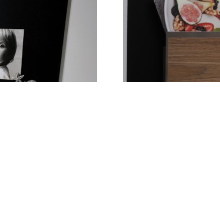
© 2023 Michelle Beaudoin | All rights reserved | Propulsé par
Numeriica
Facebook
X
Pinterest
Instagram