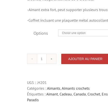
à
-Aimant extra fort, peut supporter plusieurs trous
$35.00
-Coffret incluant une plaquette métal autocollan
Options
AJOUTER AU PANIER
quantité
de
CROCHET
MAGNETIQUE
UGS :
.H201
NUAGE
Catégories :
Aimants
,
Aimants crochets
Étiquettes :
Aimant
,
Cadeau
,
Canada
,
Crochet
,
Ens
Paradis