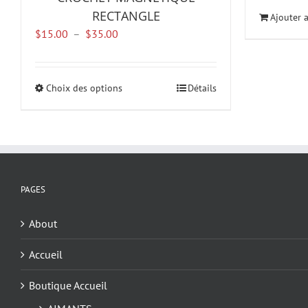
RECTANGLE
Ajouter 
Plage
$
15.00
–
$
35.00
de
prix :
$15.00
Choix des options
Ce
Détails
à
produit
$35.00
a
plusieurs
variations.
Les
options
PAGES
peuvent
être
About
choisies
sur
Accueil
la
Boutique Accueil
page
du