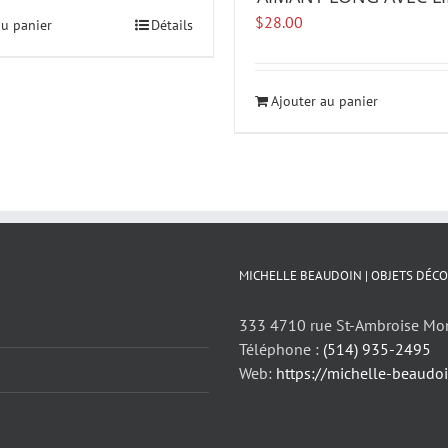
$
28.00
au panier
Détails
Ajouter au panier
MICHELLE BEAUDOIN | OBJETS DÉCO
333 4710 rue St-Ambroise Mo
Téléphone :
(514) 935-2495
Web:
https://michelle-beaudo