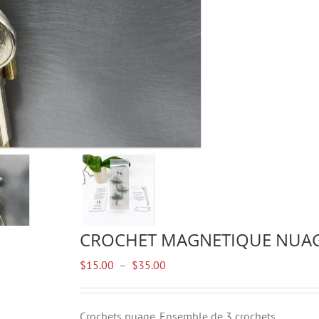
CROCHET MAGNETIQUE NUA
Plage
$
15.00
–
$
35.00
de
prix :
$15.00
Crochets nuage. Ensemble de 3 crochets.