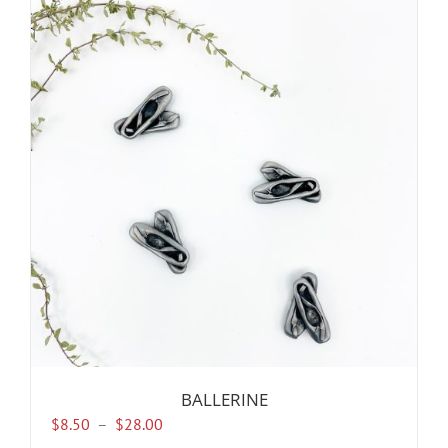
BALLERINE
Plage
$
8.50
–
$
28.00
de