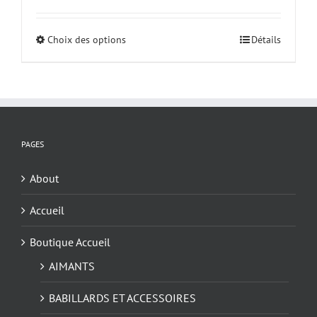
prix :
$8.50
Choix des options
Ce
Détails
à
produit
$28.00
a
plusieurs
variations.
Les
options
PAGES
peuvent
être
About
choisies
Accueil
sur
la
Boutique Accueil
page
du
AIMANTS
produit
BABILLARDS ET ACCESSOIRES