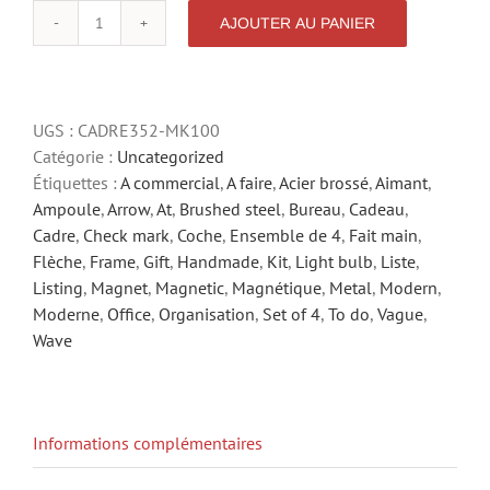
AJOUTER AU PANIER
quantité
de
LA
VAGUE
UGS :
CADRE352-MK100
+
Catégorie :
Uncategorized
AIMANTS
Étiquettes :
A commercial
,
A faire
,
Acier brossé
,
Aimant
,
SPORTS
Ampoule
,
Arrow
,
At
,
Brushed steel
,
Bureau
,
Cadeau
,
Cadre
,
Check mark
,
Coche
,
Ensemble de 4
,
Fait main
,
Flèche
,
Frame
,
Gift
,
Handmade
,
Kit
,
Light bulb
,
Liste
,
Listing
,
Magnet
,
Magnetic
,
Magnétique
,
Metal
,
Modern
,
Moderne
,
Office
,
Organisation
,
Set of 4
,
To do
,
Vague
,
Wave
Informations complémentaires