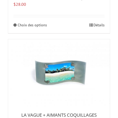
$
28.00
Choix des options
Ce
Détails
produit
a
plusieurs
variations.
Les
options
peuvent
être
choisies
sur
la
page
du
produit
LA VAGUE + AIMANTS COQUILLAGES