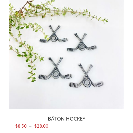
BÂTON HOCKEY
Plage
$
8.50
–
$
28.00
de