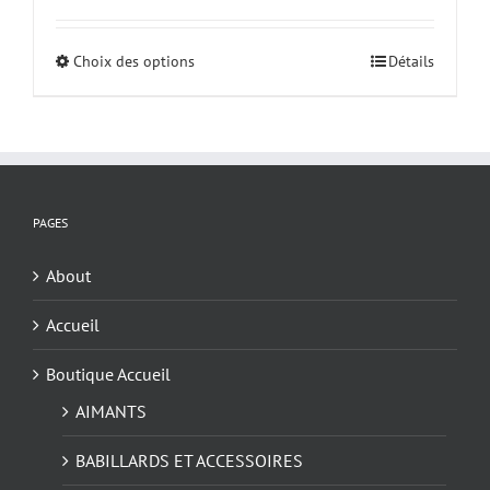
prix :
$8.50
Choix des options
Ce
Détails
à
produit
$28.00
a
plusieurs
variations.
Les
options
PAGES
peuvent
être
About
choisies
Accueil
sur
la
Boutique Accueil
page
du
AIMANTS
produit
BABILLARDS ET ACCESSOIRES