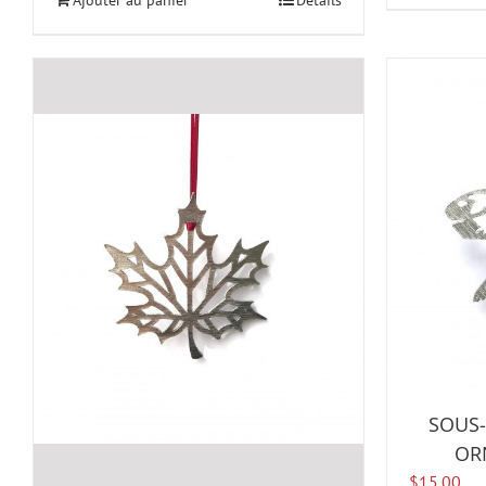
Ajouter au panier
Détails
SOUS-
OR
$
15.00