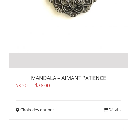
MANDALA – AIMANT PATIENCE
Plage
$
8.50
–
$
28.00
de
prix :
$8.50
Choix des options
Ce
Détails
à
produit
$28.00
a
plusieurs