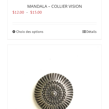
MANDALA – COLLIER VISION
Plage
$
12.00
–
$
15.00
de
prix :
$12.00
Choix des options
Ce
Détails
à
produit
$15.00
a
plusieurs
variations.
Les
options
peuvent
être
choisies
sur
la
page
du