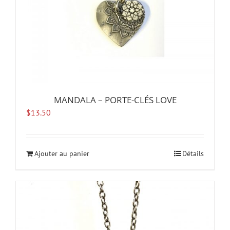
page
du
produit
MANDALA – PORTE-CLÉS LOVE
$
13.50
Ajouter au panier
Détails