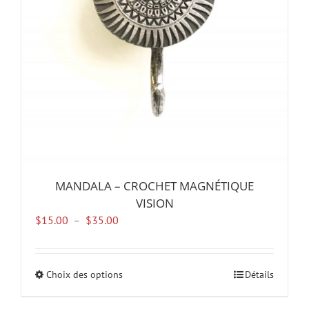
sur
la
page
du
produit
MANDALA – CROCHET MAGNÉTIQUE
VISION
Plage
$
15.00
–
$
35.00
de
prix :
$15.00
Choix des options
Ce
Détails
à
produit
$35.00
a