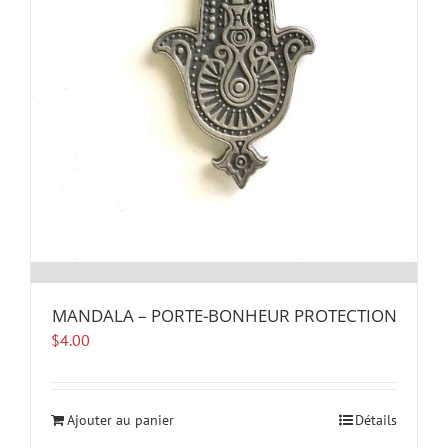
sur
la
page
du
produit
MANDALA – PORTE-BONHEUR PROTECTION
$
4.00
Ajouter au panier
Détails