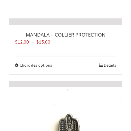
MANDALA – COLLIER PROTECTION
Plage
$
12.00
–
$
15.00
de
prix :
$12.00
Choix des options
Ce
Détails
à
produit
$15.00
a
plusieurs
variations.
Les
options
peuvent
être
choisies