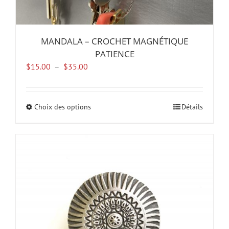
MANDALA – CROCHET MAGNÉTIQUE
PATIENCE
Plage
$
15.00
–
$
35.00
de
prix :
$15.00
Choix des options
Ce
Détails
à
produit
$35.00
a
plusieurs
variations.
Les
options
peuvent
être
choisies