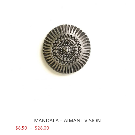
variations.
Les
options
peuvent
être
choisies
sur
la
page
du
produit
MANDALA – AIMANT VISION
Plage
$
8.50
–
$
28.00
de