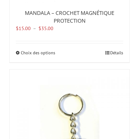
MANDALA – CROCHET MAGNÉTIQUE
PROTECTION
Plage
$
15.00
–
$
35.00
de
prix :
$15.00
Choix des options
Ce
Détails
à
produit
$35.00
a
plusieurs
variations.
Les
options
peuvent
être
choisies
sur
la