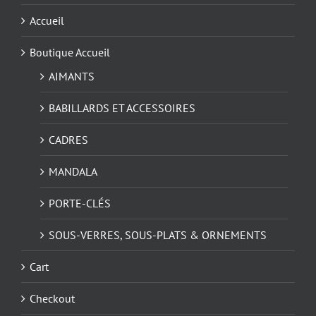
choisies
Accueil
sur
la
Boutique Accueil
page
du
AIMANTS
produit
BABILLARDS ET ACCESSOIRES
CADRES
MANDALA
PORTE-CLÉS
SOUS-VERRES, SOUS-PLATS & ORNEMENTS
Cart
Checkout