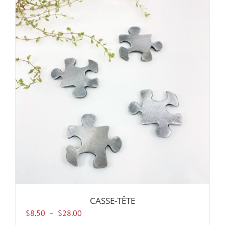
CASSE-TÊTE
Plage
$
8.50
–
$
28.00
de