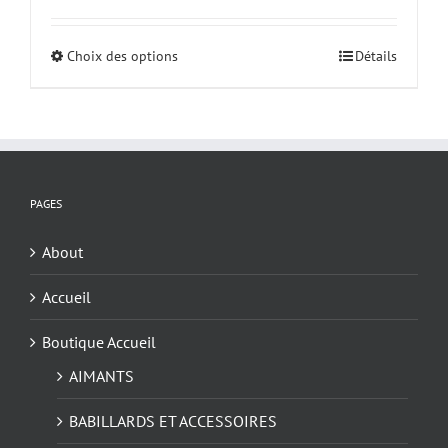
prix :
$8.50
Choix des options
Ce
Détails
à
produit
$28.00
a
plusieurs
variations.
Les
options
PAGES
peuvent
être
About
choisies
Accueil
sur
la
Boutique Accueil
page
du
AIMANTS
produit
BABILLARDS ET ACCESSOIRES